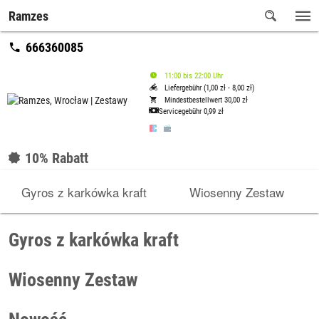
Ramzes
666360085
11:00 bis 22:00 Uhr
Liefergebühr (1,00 zł - 8,00 zł)
Mindestbestellwert 30,00 zł
Servicegebühr
0,99 zł
10% Rabatt
Gyros z karkówka kraft
Wiosenny Zestaw
Gyros z karkówka kraft
Wiosenny Zestaw